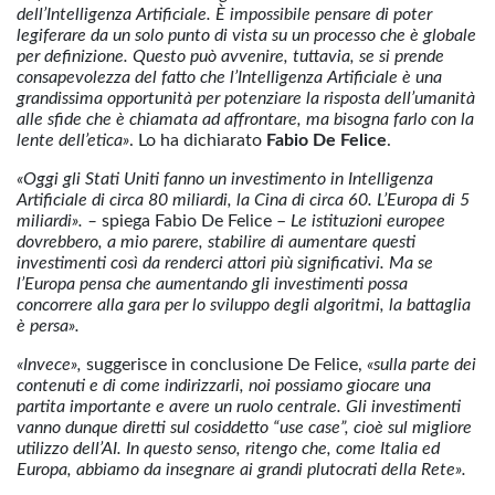
dell’Intelligenza Artificiale. È impossibile pensare di poter
legiferare da un solo punto di vista su un processo che è globale
per definizione. Questo può avvenire, tuttavia, se si prende
consapevolezza del fatto che l’Intelligenza Artificiale è una
grandissima opportunità per potenziare la risposta dell’umanità
alle sfide che è chiamata ad affrontare, ma bisogna farlo con la
lente dell’etica»
. Lo ha dichiarato
Fabio De Felice
.
«Oggi gli Stati Uniti fanno un investimento in Intelligenza
Artificiale di circa 80 miliardi, la Cina di circa 60. L’Europa di 5
miliardi». –
spiega Fabio De Felice –
Le istituzioni europee
dovrebbero, a mio parere, stabilire di aumentare questi
investimenti così da renderci attori più significativi. Ma se
l’Europa pensa che aumentando gli investimenti possa
concorrere alla gara per lo sviluppo degli algoritmi, la battaglia
è persa».
«Invece»,
suggerisce in conclusione De Felice,
«sulla parte dei
contenuti e di come indirizzarli, noi possiamo giocare una
partita importante e avere un ruolo centrale. Gli investimenti
vanno dunque diretti sul cosiddetto “use case”, cioè sul migliore
utilizzo dell’AI. In questo senso, ritengo che, come Italia ed
Europa, abbiamo da insegnare ai grandi plutocrati della Rete».